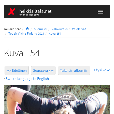
heikkisiltala.net
online since 1994
Home
You are here
Suomeksi
Valokuvaus
Valokuvat
Tough Viking Finland 2014
Kuva 154
Kuva 154
·
Täysi koko
««« Edellinen
Seuraava »»»
Takaisin albumiin
·
Switch language to English