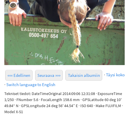
·
Täysi koko
««« Edellinen
Seuraava »»»
Takaisin albumiin
·
Switch language to English
Tekniset tiedot: DateTimeOriginal 2014:09:06 12:31:08 · ExposureTime
1/250 · FNumber 5.6 · FocalLength 158.6 mm · GPSLatitude 60 deg 10'
49.84“ N · GPSLongitude 24 deg 56' 44.54” E · ISO 640 · Make FUJIFILM ·
Model X-S1