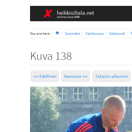
heikkisiltala.net
online since 1994
Home
You are here
Suomeksi
Valokuvaus
Valokuvat
Kuva 138
««« Edellinen
Seuraava »»»
Takaisin albumiin