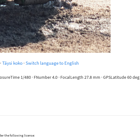
·
Täysi koko
·
Switch language to English
posureTime 1/480 · FNumber 4.0 · FocalLength 27.8 mm · GPSLatitude 60 deg 10
er the following license: