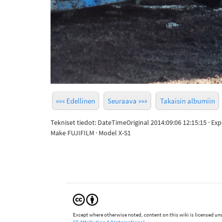
««« Edellinen
Seuraava »»»
Takaisin albumiin
Tekniset tiedot: DateTimeOriginal 2014:09:06 12:15:15 · Ex
Make FUJIFILM · Model X-S1
Except where otherwise noted, content on this wiki is licensed und
CC Attribution 4.0 International