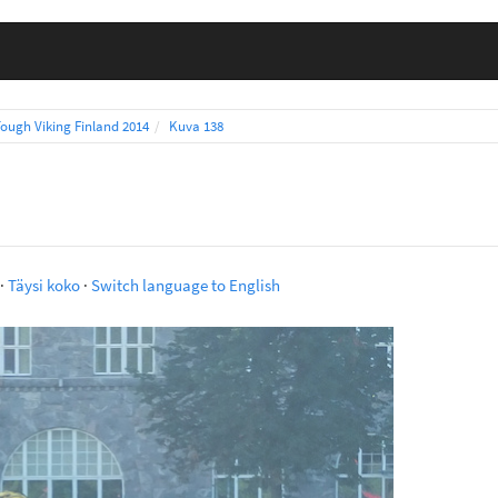
Tough Viking Finland 2014
Kuva 138
·
Täysi koko
·
Switch language to English