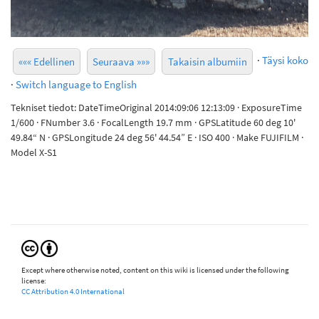
·
Täysi koko
««« Edellinen
Seuraava »»»
Takaisin albumiin
·
Switch language to English
Tekniset tiedot: DateTimeOriginal 2014:09:06 12:13:09 · ExposureTime
1/600 · FNumber 3.6 · FocalLength 19.7 mm · GPSLatitude 60 deg 10'
49.84“ N · GPSLongitude 24 deg 56' 44.54” E · ISO 400 · Make FUJIFILM ·
Model X-S1
Except where otherwise noted, content on this wiki is licensed under the following
license:
CC Attribution 4.0 International