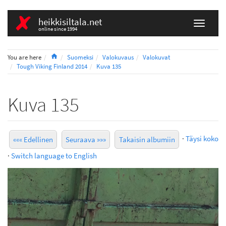
heikkisiltala.net
online since 1994
Home
You are here
Suomeksi
Valokuvaus
Valokuvat
Tough Viking Finland 2014
Kuva 135
Kuva 135
·
Täysi koko
««« Edellinen
Seuraava »»»
Takaisin albumiin
·
Switch language to English