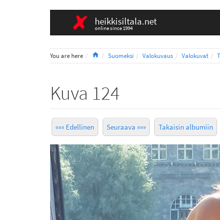
heikkisiltala.net
online since 1994
Home
You are here
Suomeksi
Valokuvaus
Valokuvat
Kuva 124
««« Edellinen
Seuraava »»»
Takaisin albumiin