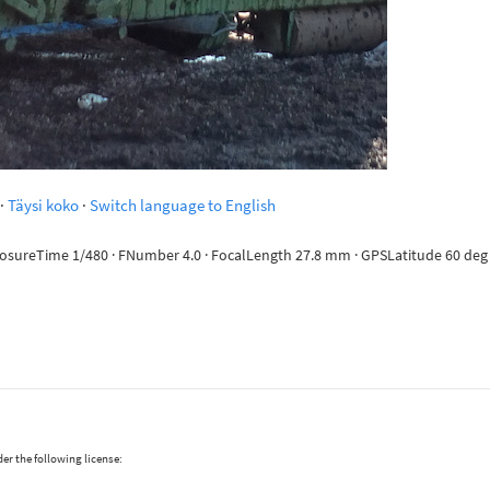
·
Täysi koko
·
Switch language to English
posureTime 1/480 · FNumber 4.0 · FocalLength 27.8 mm · GPSLatitude 60 deg 10
er the following license: