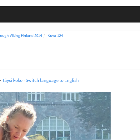
Tough Viking Finland 2014
Kuva 124
·
Täysi koko
·
Switch language to English