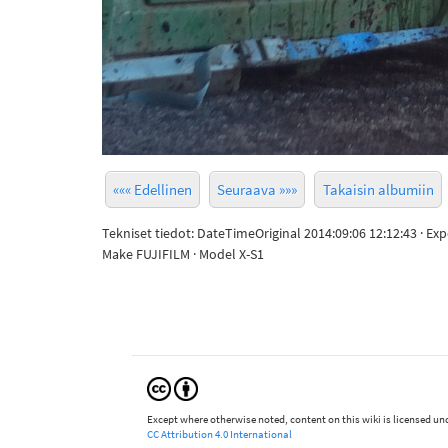
««« Edellinen
Seuraava »»»
Takaisin albumiin
Tekniset tiedot: DateTimeOriginal 2014:09:06 12:12:43 · Ex
Make FUJIFILM · Model X-S1
Except where otherwise noted, content on this wiki is licensed und
CC Attribution 4.0 International