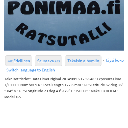
·
Täysi koko
««« Edellinen
Seuraava »»»
Takaisin albumiin
·
Switch language to English
Tekniset tiedot: DateTimeOriginal 2014:08:16 12:38:48 · ExposureTime
1/1000 · FNumber 5.6 · FocalLength 122.6 mm · GPSLatitude 62 deg 36'
5.84“ N · GPSLongitude 23 deg 43' 9.79” E · ISO 125 · Make FUJIFILM ·
Model X-S1