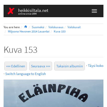
heikkisiltala.net
online since 1994
Home
You are here
Suomeksi
Valokuvaus
Valokuvat
Miljoona Hevonen 2014 Lauantai
Kuva 153
Kuva 153
·
Täysi koko
««« Edellinen
Seuraava »»»
Takaisin albumiin
·
Switch language to English