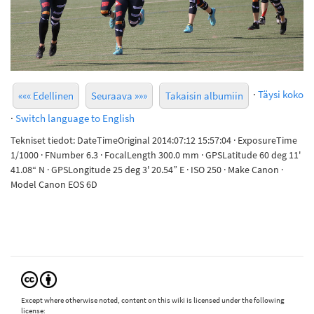
·
Täysi koko
««« Edellinen
Seuraava »»»
Takaisin albumiin
·
Switch language to English
Tekniset tiedot: DateTimeOriginal 2014:07:12 15:57:04 · ExposureTime
1/1000 · FNumber 6.3 · FocalLength 300.0 mm · GPSLatitude 60 deg 11'
41.08“ N · GPSLongitude 25 deg 3' 20.54” E · ISO 250 · Make Canon ·
Model Canon EOS 6D
Except where otherwise noted, content on this wiki is licensed under the following
license: