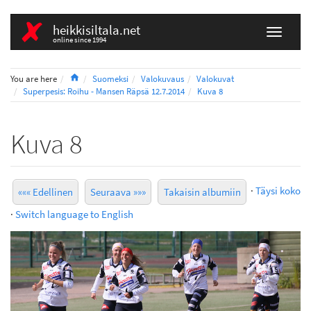
heikkisiltala.net
online since 1994
Home
You are here
Suomeksi
Valokuvaus
Valokuvat
Superpesis: Roihu - Mansen Räpsä 12.7.2014
Kuva 8
Kuva 8
·
Täysi koko
««« Edellinen
Seuraava »»»
Takaisin albumiin
·
Switch language to English