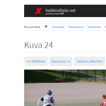
heikkisiltala.net
online since 1994
Home
You are here
Suomeksi
Valokuvaus
Valokuvat
Kuva 24
««« Edellinen
Seuraava »»»
Takaisin albumiin