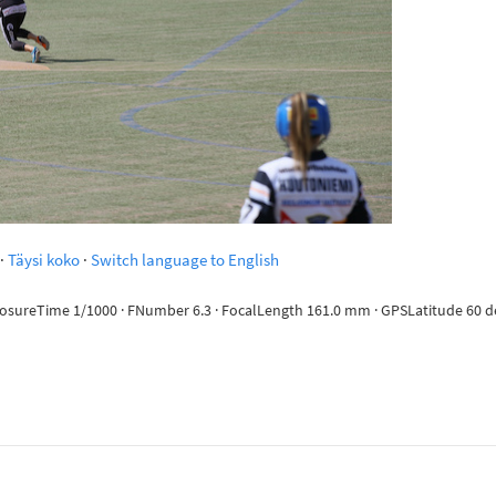
·
Täysi koko
·
Switch language to English
posureTime 1/1000 · FNumber 6.3 · FocalLength 161.0 mm · GPSLatitude 60 deg 