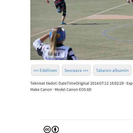
««« Edellinen
Seuraava »»»
Takaisin albumiin
Tekniset tiedot: DateTimeOriginal 2014:07:12 16:02:29 · Ex
Make Canon · Model Canon EOS 6D