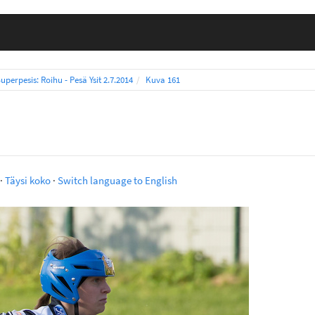
uperpesis: Roihu - Pesä Ysit 2.7.2014
Kuva 161
·
Täysi koko
·
Switch language to English