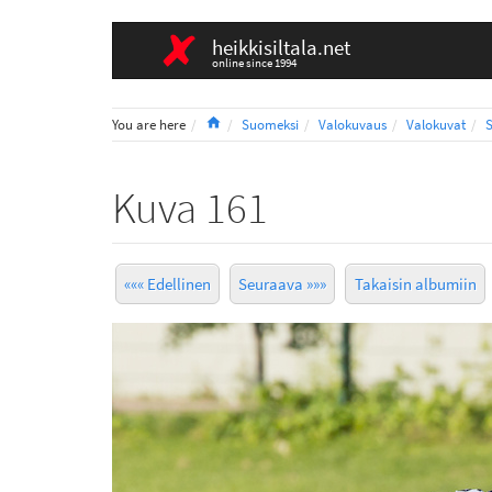
heikkisiltala.net
online since 1994
Home
You are here
Suomeksi
Valokuvaus
Valokuvat
S
Kuva 161
««« Edellinen
Seuraava »»»
Takaisin albumiin