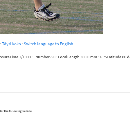
·
Täysi koko
·
Switch language to English
posureTime 1/1000 · FNumber 8.0 · FocalLength 300.0 mm · GPSLatitude 60 deg 
er the following license: