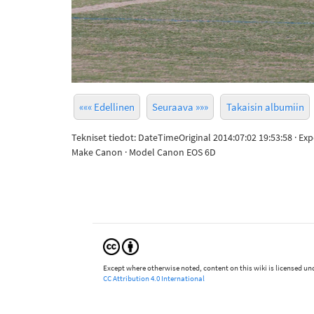
««« Edellinen
Seuraava »»»
Takaisin albumiin
Tekniset tiedot: DateTimeOriginal 2014:07:02 19:53:58 · Ex
Make Canon · Model Canon EOS 6D
Except where otherwise noted, content on this wiki is licensed und
CC Attribution 4.0 International