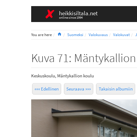
heikkisiltala.net
online since 1994
Home
You are here
Suomeksi
Valokuvaus
Valokuvat
Kuva 71: Mäntykallio
Keskuskoulu, Mäntykallion koulu
««« Edellinen
Seuraava »»»
Takaisin albumiin