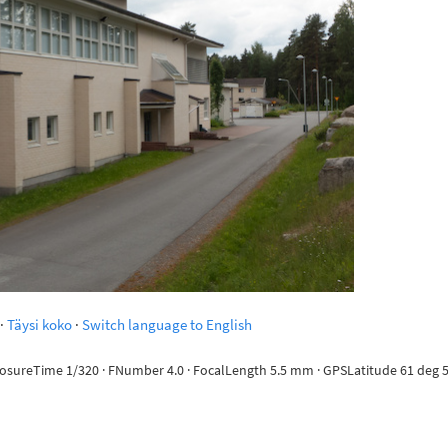
·
Täysi koko
·
Switch language to English
posureTime 1/320 · FNumber 4.0 · FocalLength 5.5 mm · GPSLatitude 61 deg 55'