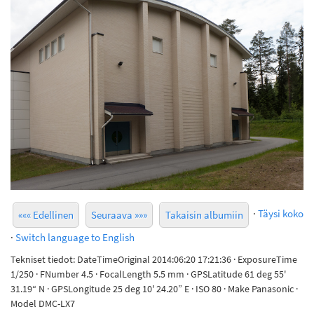
·
Täysi koko
««« Edellinen
Seuraava »»»
Takaisin albumiin
·
Switch language to English
Tekniset tiedot: DateTimeOriginal 2014:06:20 17:21:36 · ExposureTime
1/250 · FNumber 4.5 · FocalLength 5.5 mm · GPSLatitude 61 deg 55'
31.19“ N · GPSLongitude 25 deg 10' 24.20” E · ISO 80 · Make Panasonic ·
Model DMC-LX7