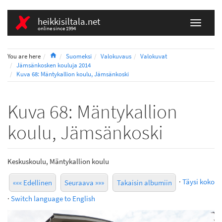
heikkisiltala.net
online since 1994
Home
You are here
Suomeksi
Valokuvaus
Valokuvat
Jämsänkosken kouluja 2014
Kuva 68: Mäntykallion koulu, Jämsänkoski
Kuva 68: Mäntykallion
koulu, Jämsänkoski
Keskuskoulu, Mäntykallion koulu
·
Täysi koko
««« Edellinen
Seuraava »»»
Takaisin albumiin
·
Switch language to English