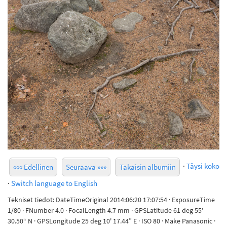
·
Täysi koko
««« Edellinen
Seuraava »»»
Takaisin albumiin
·
Switch language to English
Tekniset tiedot: DateTimeOriginal 2014:06:20 17:07:54 · ExposureTime
1/80 · FNumber 4.0 · FocalLength 4.7 mm · GPSLatitude 61 deg 55'
30.50“ N · GPSLongitude 25 deg 10' 17.44” E · ISO 80 · Make Panasonic ·