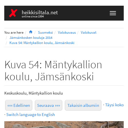
heikkisiltala.net
online since 1994
Home
You are here
Suomeksi
Valokuvaus
Valokuvat
Jämsänkosken kouluja 2014
Kuva 54: Mäntykallion koulu, Jämsänkoski
Kuva 54: Mäntykallion
koulu, Jämsänkoski
Keskuskoulu, Mäntykallion koulu
·
Täysi koko
««« Edellinen
Seuraava »»»
Takaisin albumiin
·
Switch language to English