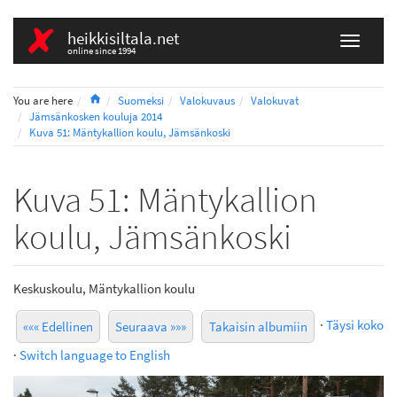
heikkisiltala.net
online since 1994
Home
You are here
Suomeksi
Valokuvaus
Valokuvat
Jämsänkosken kouluja 2014
Kuva 51: Mäntykallion koulu, Jämsänkoski
Kuva 51: Mäntykallion
koulu, Jämsänkoski
Keskuskoulu, Mäntykallion koulu
·
Täysi koko
««« Edellinen
Seuraava »»»
Takaisin albumiin
·
Switch language to English