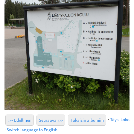
·
Täysi koko
««« Edellinen
Seuraava »»»
Takaisin albumiin
·
Switch language to English