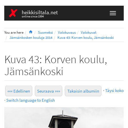
heikkisiltala.net
online since 1994
Home
You are here
Suomeksi
Valokuvaus
Valokuvat
Jämsänkosken kouluja 2014
Kuva 43: Korven koulu, Jämsänkoski
Kuva 43: Korven koulu,
Jämsänkoski
·
Täysi koko
««« Edellinen
Seuraava »»»
Takaisin albumiin
·
Switch language to English