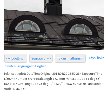
·
Täysi koko
««« Edellinen
Seuraava »»»
Takaisin albumiin
·
Switch language to English
Tekniset tiedot: DateTimeOriginal 2014:06:20 16:50:26 · ExposureTime
1/500 · FNumber 5.0 · FocalLength 17.7 mm · GPSLatitude 61 deg 55'
15.81“ N · GPSLongitude 25 deg 10' 31.70” E · ISO 80 · Make Panasonic ·
Model DMC-LX7