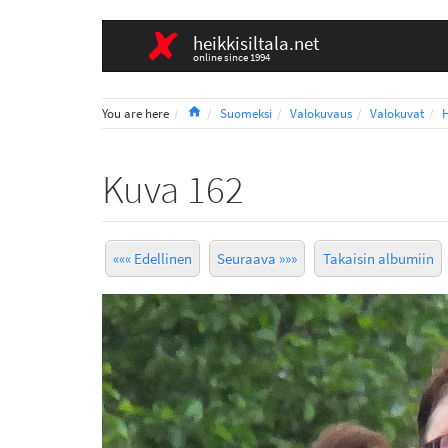
heikkisiltala.net
online since 1994
Home
You are here
Suomeksi
Valokuvaus
Valokuvat
H
Kuva 162
««« Edellinen
Seuraava »»»
Takaisin albumiin