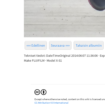
««« Edellinen
Seuraava »»»
Takaisin albumiin
Tekniset tiedot: DateTimeOriginal 2014:06:07 11:36:06 · Ex
Make FUJIFILM · Model X-S1
Except where otherwise noted, content on this wiki is licensed und
CC Attribution 4.0 International