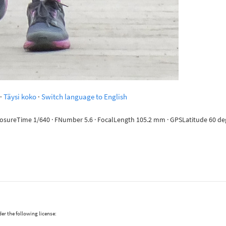
·
Täysi koko
·
Switch language to English
posureTime 1/640 · FNumber 5.6 · FocalLength 105.2 mm · GPSLatitude 60 deg 1
er the following license: