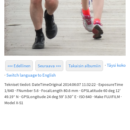
·
Täysi koko
««« Edellinen
Seuraava »»»
Takaisin albumiin
·
Switch language to English
Tekniset tiedot: DateTimeOriginal 2014:06:07 11:32:22 · ExposureTime
1/640 · FNumber 5.6 · FocalLength 80.6 mm · GPSLatitude 60 deg 12'
49.19“ N · GPSLongitude 24 deg 59' 3.50” E · ISO 640 · Make FUJIFILM ·
Model X-S1