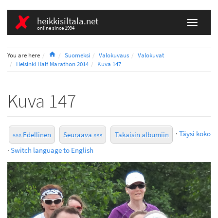
heikkisiltala.net
online since 1994
Home
You are here
Suomeksi
Valokuvaus
Valokuvat
Helsinki Half Marathon 2014
Kuva 147
Kuva 147
·
Täysi koko
««« Edellinen
Seuraava »»»
Takaisin albumiin
·
Switch language to English