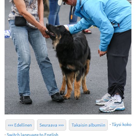
·
Täysi koko
««« Edellinen
Seuraava »»»
Takaisin albumiin
·
Switch language to English