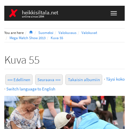
heikkisiltala.net
online since 1994
Home
You are here
Suomeksi
Valokuvaus
Valokuvat
Mega Match Show 2013
Kuva 55
Kuva 55
·
Täysi koko
««« Edellinen
Seuraava »»»
Takaisin albumiin
·
Switch language to English