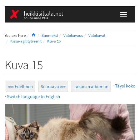
heikkisiltala.net
online since 1994
Home
You are here
Suomeksi
Valokuvaus
Valokuvat
Kissa-agilitytreenit
Kuva 15
Kuva 15
·
Täysi koko
««« Edellinen
Seuraava »»»
Takaisin albumiin
·
Switch language to English