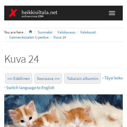
heikkisiltala.net
online since 1994
Home
You are here
Suomeksi
Valokuvaus
Valokuvat
Cesmes-kissalan C-pentue
Kuva 24
Kuva 24
·
Täysi koko
««« Edellinen
Seuraava »»»
Takaisin albumiin
·
Switch language to English