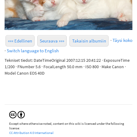
·
Täysi koko
««« Edellinen
Seuraava »»»
Takaisin albumiin
·
Switch language to English
Tekniset tiedot: DateTimeOriginal 2007:12:15 20:41:22 · ExposureTime
1/200 · FNumber 5.6 · FocalLength 50.0 mm · ISO 800 · Make Canon ·
Model Canon EOS 40D
Except where otherwise noted, content on this wiki is licensed under the following
license:
CC Attribution 4.0 International