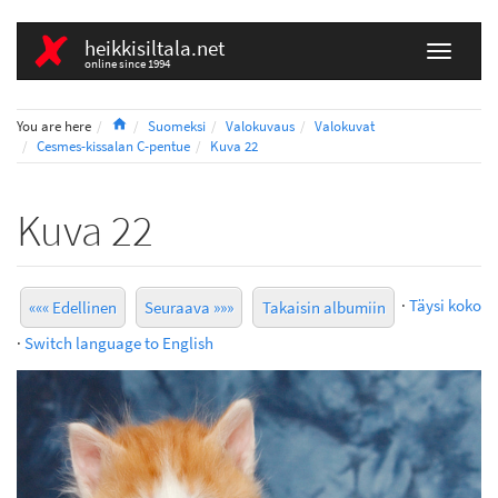
heikkisiltala.net
online since 1994
Home
You are here
Suomeksi
Valokuvaus
Valokuvat
Cesmes-kissalan C-pentue
Kuva 22
Kuva 22
·
Täysi koko
««« Edellinen
Seuraava »»»
Takaisin albumiin
·
Switch language to English