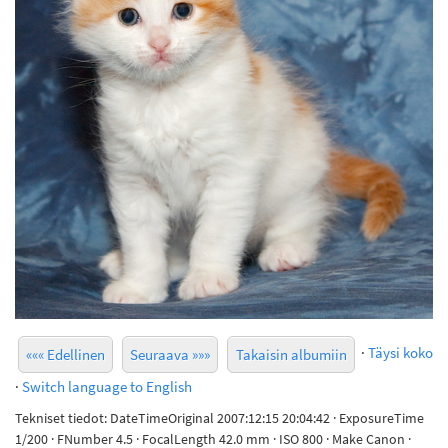
·
Täysi koko
««« Edellinen
Seuraava »»»
Takaisin albumiin
·
Switch language to English
Tekniset tiedot: DateTimeOriginal 2007:12:15 20:04:42 · ExposureTime
1/200 · FNumber 4.5 · FocalLength 42.0 mm · ISO 800 · Make Canon ·