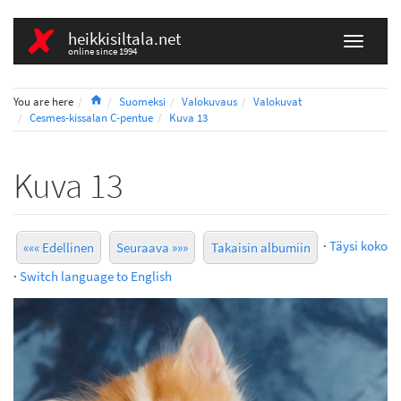
heikkisiltala.net
online since 1994
Home
You are here
Suomeksi
Valokuvaus
Valokuvat
Cesmes-kissalan C-pentue
Kuva 13
Kuva 13
·
Täysi koko
««« Edellinen
Seuraava »»»
Takaisin albumiin
·
Switch language to English