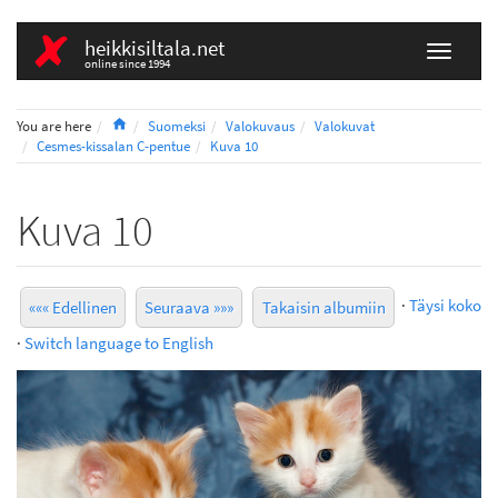
heikkisiltala.net
online since 1994
Home
You are here
Suomeksi
Valokuvaus
Valokuvat
Cesmes-kissalan C-pentue
Kuva 10
Kuva 10
·
Täysi koko
««« Edellinen
Seuraava »»»
Takaisin albumiin
·
Switch language to English