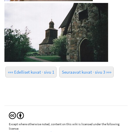
««« Edelliset kuvat · sivu 1
Seuraavat kuvat · sivu 3 »»»
Except where otherwise noted, content on this wiki is licensed under the following
license: