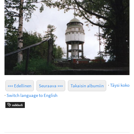
·
Täysi koko
««« Edellinen
Seuraava »»»
Takaisin albumiin
·
Switch language to English
mikkeli