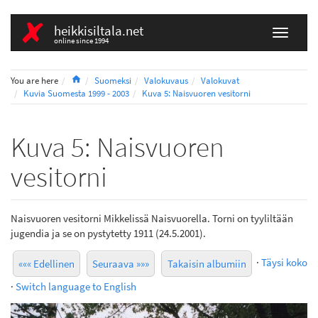
heikkisiltala.net
online since 1994
Home
You are here
Suomeksi
Valokuvaus
Valokuvat
Kuvia Suomesta 1999 - 2003
Kuva 5: Naisvuoren vesitorni
Kuva 5: Naisvuoren
vesitorni
Naisvuoren vesitorni Mikkelissä Naisvuorella. Torni on tyyliltään
jugendia ja se on pystytetty 1911 (24.5.2001).
·
Täysi koko
««« Edellinen
Seuraava »»»
Takaisin albumiin
·
Switch language to English