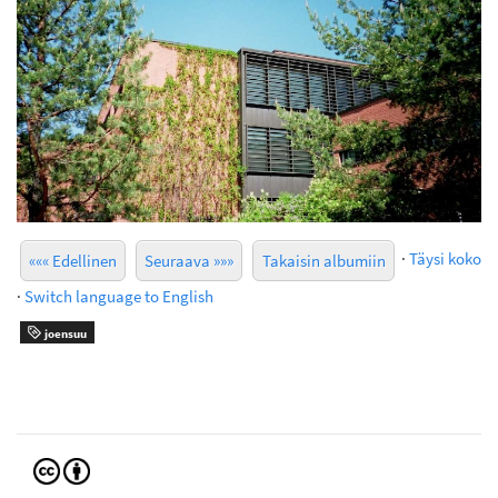
·
Täysi koko
««« Edellinen
Seuraava »»»
Takaisin albumiin
·
Switch language to English
joensuu