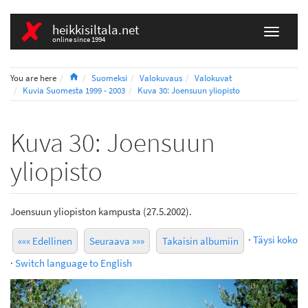
heikkisiltala.net
online since 1994
Home
You are here
Suomeksi
Valokuvaus
Valokuvat
Kuvia Suomesta 1999 - 2003
Kuva 30: Joensuun yliopisto
Kuva 30: Joensuun
yliopisto
Joensuun yliopiston kampusta (27.5.2002).
·
Täysi koko
««« Edellinen
Seuraava »»»
Takaisin albumiin
·
Switch language to English