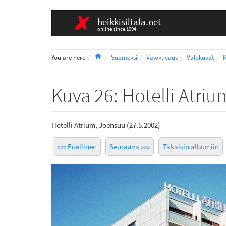
heikkisiltala.net
online since 1994
Home
You are here
Suomeksi
Valokuvaus
Valokuvat
Kuva 26: Hotelli Atriu
Hotelli Atrium, Joensuu (27.5.2002)
««« Edellinen
Seuraava »»»
Takaisin albumiin