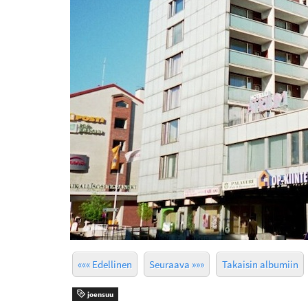
««« Edellinen
Seuraava »»»
Takaisin albumiin
joensuu