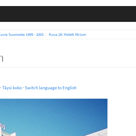
Kuvia Suomesta 1999 - 2003
Kuva 26: Hotelli Atrium
m
·
Täysi koko
·
Switch language to English