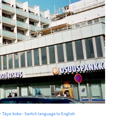
·
Täysi koko
·
Switch language to English