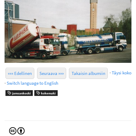
·
Täysi koko
««« Edellinen
Seuraava »»»
Takaisin albumiin
·
Switch language to English
jamsankoski
kokemaki