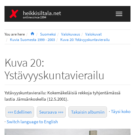
heikkisiltala.net
online since 1994
Home
You are here
Suomeksi
Valokuvaus
Valokuvat
Kuvia Suomesta 1999 - 2003
Kuva 20: Ystävyyskuntavierailu
Kuva 20:
Ystävyyskuntavierailu
Ystävyyskuntavierailu: Kokemäkeläisiä rekkoja tyhjentämässä
lastia Jämsänkoskella (12.5.2001).
·
Täysi koko
««« Edellinen
Seuraava »»»
Takaisin albumiin
·
Switch language to English