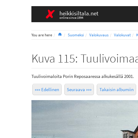
heikkisiltala.net
online since 1994
Home
You are here
Suomeksi
Valokuvaus
Valokuvat
Kuva 115: Tuulivoima
Tuulivoimaloita Porin Reposaaressa alkukesällä 2001.
««« Edellinen
Seuraava »»»
Takaisin albumiin