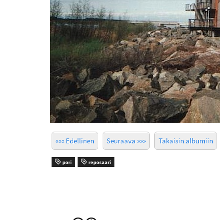
««« Edellinen
Seuraava »»»
Takaisin albumiin
pori
reposaari