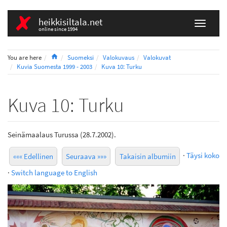
heikkisiltala.net
online since 1994
Home
You are here
Suomeksi
Valokuvaus
Valokuvat
Kuvia Suomesta 1999 - 2003
Kuva 10: Turku
Kuva 10: Turku
Seinämaalaus Turussa (28.7.2002).
·
Täysi koko
««« Edellinen
Seuraava »»»
Takaisin albumiin
·
Switch language to English