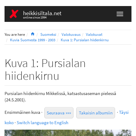
heikkisiltala.net
online since 1994
Home
You are here
Suomeksi
Valokuvaus
Valokuvat
Kuvia Suomesta 1999 - 2003
Kuva 1: Pursialan hiidenkirnu
Kuva 1: Pursialan
hiidenkirnu
Pursialan hiidenkirnu Mikkelissä, katsastusaseman pielessä
(24.5.2001).
Ensimmäinen kuva ·
·
Täysi
Seuraava »»»
Takaisin albumiin
koko
·
Switch language to English