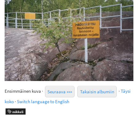
Ensimmäinen kuva ·
·
Täysi
Seuraava »»»
Takaisin albumiin
koko
·
Switch language to English
mikkeli