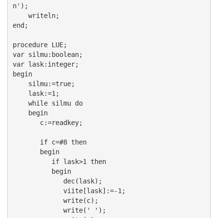
n');

    writeln;

end;

procedure LUE;

var silmu:boolean;

var lask:integer;

begin

    silmu:=true;

    lask:=1;

    while silmu do

    begin

       c:=readkey;

       if c=#8 then

       begin

          if lask>1 then

          begin

             dec(lask);

             viite[lask]:=-1;

             write(c);

             write(' ');
