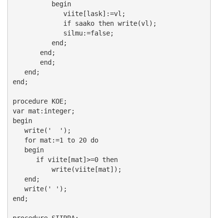
          begin

             viite[lask]:=vl;

             if saako then write(vl);

             silmu:=false;

          end;

       end;

       end;

   end;

end;

procedure KOE;

var mat:integer;

begin

   write('  ');

   for mat:=1 to 20 do

   begin

      if viite[mat]>=0 then

          write(viite[mat]);

   end;

   write(' ');

end;

procedure SIIRRA;
