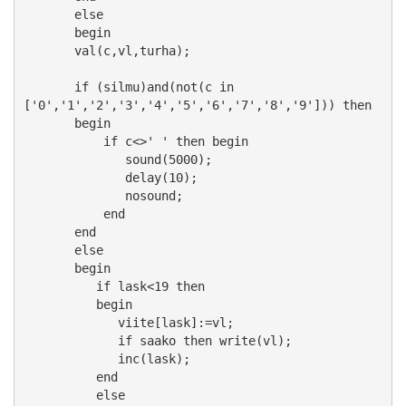
       else

       begin

       val(c,vl,turha);

       if (silmu)and(not(c in 
['0','1','2','3','4','5','6','7','8','9'])) then

       begin

           if c<>' ' then begin

              sound(5000);

              delay(10);

              nosound;

           end

       end

       else

       begin

          if lask<19 then

          begin

             viite[lask]:=vl;

             if saako then write(vl);

             inc(lask);

          end

          else
