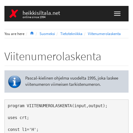
heikkisiltala.net
online since 1994
Home
You are here
Suomeksi
Tietotekniikka
Viitenumerolaskenta
Viitenumerolaskenta
Pascal-kielinen ohjelma vuodelta 1995, joka laskee
viitenumeron viimeisen tarkistenumeron.
program VIITENUMEROLASKENTA(input,output);

uses crt;

const l1='H';
