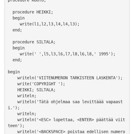
  procedure HEIKKI;

  begin

     write(l1,l2,l3,l4,l4,l3);

  end;

  procedure SILTALA;

  begin

     write(' ',l5,l3,l6,l7,l8,l6,l8,' 1995');

  end;

begin

    writeln('VIITENUMERON TARKISTEEN LASKENTA');

    write('COPYRIGHT ');

    HEIKKI; SILTALA;

    writeln;

    writeln('Tätä ohjelmaa saa levittäää vapaast
i.');

    writeln;

    writeln('<ESC> lopettaa, <ENTER> päättää viit
teen');

    writeln('<BACKSPACE> poistaa edellisen numero