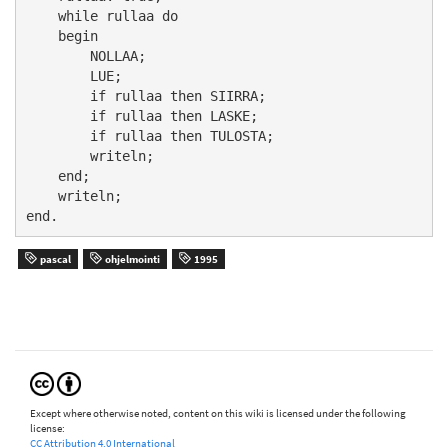
    while rullaa do

    begin

        NOLLAA;

        LUE;

        if rullaa then SIIRRA;

        if rullaa then LASKE;

        if rullaa then TULOSTA;

        writeln;

    end;

    writeln;

end.
pascal
ohjelmointi
1995
Except where otherwise noted, content on this wiki is licensed under the following
license:
CC Attribution 4.0 International