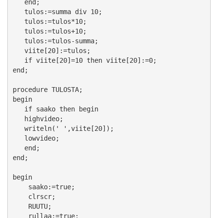
   end;

   tulos:=summa div 10;

   tulos:=tulos*10;

   tulos:=tulos+10;

   tulos:=tulos-summa;

   viite[20]:=tulos;

   if viite[20]=10 then viite[20]:=0;

end;

procedure TULOSTA;

begin

   if saako then begin

   highvideo;

   writeln(' ',viite[20]);

   lowvideo;

   end;

end;

begin

    saako:=true;

    clrscr;

    RUUTU;

    rullaa:=true;
