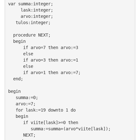
var summa:integer;

     lask:integer;

     arvo:integer;

   tulos:integer;

  procedure NEXT;

  begin

      if arvo=7 then arvo:=3

      else

      if arvo=3 then arvo:=1

      else

      if arvo=1 then arvo:=7;

  end;

begin

   summa:=0;

   arvo:=7;

   for lask:=19 downto 1 do

   begin

      if viite[lask]>=0 then

         summa:=summa+(arvo*viite[lask]);

      NEXT;
