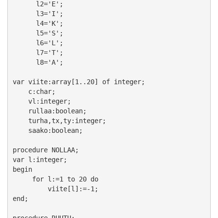
      l2='E';

      l3='I';

      l4='K';

      l5='S';

      l6='L';

      l7='T';

      l8='A';

var viite:array[1..20] of integer;

    c:char;

    vl:integer;

    rullaa:boolean;

    turha,tx,ty:integer;

    saako:boolean;

procedure NOLLAA;

var l:integer;

begin

     for l:=1 to 20 do

         viite[l]:=-1;

end;

procedure RUUTU;
