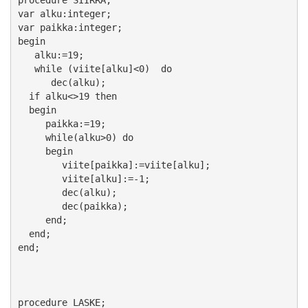
var alku:integer;

var paikka:integer;

begin

   alku:=19;

   while (viite[alku]<0)  do

      dec(alku);

  if alku<>19 then

  begin

     paikka:=19;

     while(alku>0) do

     begin

        viite[paikka]:=viite[alku];

        viite[alku]:=-1;

        dec(alku);

        dec(paikka);

     end;

  end;

end;

procedure LASKE;
