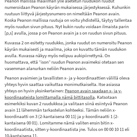
Peanon mallissa maailman ylle asetetun ruudukon ruudut
numeroidaan Peanon käyrän mukaisessa järjestyksessä. Kuhunkin
ruutuun liittyvä järjestysnumero on nimeltään Peanon avain.
Koska Peanon mallissa ruutuja on voitu yhdistellä, täytyy tallentaa
myös ruudun sivun pituus. Nyt kukin ruutu voidaan ilmaista parin
[p,s] avulla, jossa p on Peanon avain ja s on ruudun sivun pituus.
Kuvassa 2 on esitetty ruudukko, jonka ruudut on numeroitu Peanon
käyrän mukaisesti ja maailma, joka on kuvattu tämän ruudukon
avulla. Kuvassa näkyy myös nelipuu aukipiirrettynä. On
huomattava, että “ison” ruudun Peanon avaimeksi otetaan sen
vasemman alanurkan neliön Peanon avain.
Peanon avaimien ja tavallisten x- ja y-koordinaattien välillä oleva
yhteys hyvin saattaa vaikuttaa monimutkaiselta. Itse asiassa
yhteys on hyvin yksinkertainen:
Peanon avain saadaan x- ja y-
koordinaateista lomittamalla nämä bittitasolla
. Katsotaan
esimerkiksi kuvan 2 ruudukkoa ja valitaan siinä esiintyvä Peanon
avain 11 lähemmän tarkastelun kohteeksi. Tämän neliön x-
koordinaatti on 3 (2-kantaisena 00 11) ja y-koordinaatti 1 (2-
kantaisena 00 01). Lomitamme nämä valiten ensin bitin x-
koordinaatista, sitten y-koordinaatista jne. Tulos on 00 00 10 11 eli
10-kantaisena 11.