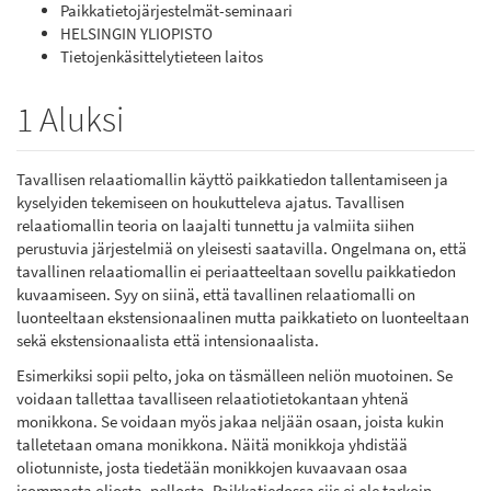
Paikkatietojärjestelmät-seminaari
HELSINGIN YLIOPISTO
Tietojenkäsittelytieteen laitos
1 Aluksi
Tavallisen relaatiomallin käyttö paikkatiedon tallentamiseen ja
kyselyiden tekemiseen on houkutteleva ajatus. Tavallisen
relaatiomallin teoria on laajalti tunnettu ja valmiita siihen
perustuvia järjestelmiä on yleisesti saatavilla. Ongelmana on, että
tavallinen relaatiomallin ei periaatteeltaan sovellu paikkatiedon
kuvaamiseen. Syy on siinä, että tavallinen relaatiomalli on
luonteeltaan ekstensionaalinen mutta paikkatieto on luonteeltaan
sekä ekstensionaalista että intensionaalista.
Esimerkiksi sopii pelto, joka on täsmälleen neliön muotoinen. Se
voidaan tallettaa tavalliseen relaatiotietokantaan yhtenä
monikkona. Se voidaan myös jakaa neljään osaan, joista kukin
talletetaan omana monikkona. Näitä monikkoja yhdistää
oliotunniste, josta tiedetään monikkojen kuvaavaan osaa
isommasta oliosta, pellosta. Paikkatiedossa siis ei ole tarkoin