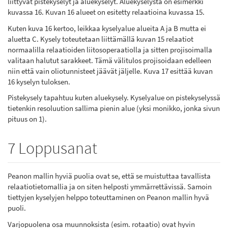
liittyvät pistekyselyt ja aluekyselyt. Aluekyselystä on esimerkki
kuvassa 16. Kuvan 16 alueet on esitetty relaatioina kuvassa 15.
Kuten kuva 16 kertoo, leikkaa kyselyalue alueita A ja B mutta ei
aluetta C. Kysely toteutetaan liittämällä kuvan 15 relaatiot
normaalilla relaatioiden liitosoperaatiolla ja sitten projisoimalla
valitaan halutut sarakkeet. Tämä välitulos projisoidaan edelleen
niin että vain oliotunnisteet jäävät jäljelle. Kuva 17 esittää kuvan
16 kyselyn tuloksen.
Pistekysely tapahtuu kuten aluekysely. Kyselyalue on pistekyselyssä
tietenkin resoluution sallima pienin alue (yksi monikko, jonka sivun
pituus on 1).
7 Loppusanat
Peanon mallin hyviä puolia ovat se, että se muistuttaa tavallista
relaatiotietomallia ja on siten helposti ymmärrettävissä. Samoin
tiettyjen kyselyjen helppo toteuttaminen on Peanon mallin hyvä
puoli.
Varjopuolena osa muunnoksista (esim. rotaatio) ovat hyvin