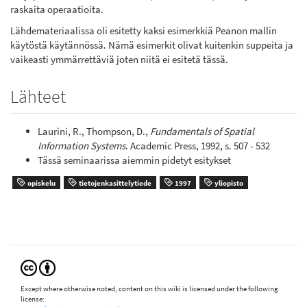
raskaita operaatioita.
Lähdemateriaalissa oli esitetty kaksi esimerkkiä Peanon mallin
käytöstä käytännössä. Nämä esimerkit olivat kuitenkin suppeita ja
vaikeasti ymmärrettäviä joten niitä ei esitetä tässä.
Lähteet
Laurini, R., Thompson, D.,
Fundamentals of Spatial
Information Systems
. Academic Press, 1992, s. 507 - 532
Tässä seminaarissa aiemmin pidetyt esitykset
opiskelu
tietojenkasittelytiede
1997
yliopisto
Except where otherwise noted, content on this wiki is licensed under the following
license: