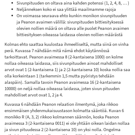
Sivunpituuden on oltava aina kahden potenssi (1, 2, 4, 8, … )
Neljänneksen koko ei saa ylittää maailmamme rajoja
On voimassa seuraava ehto kunkin monikon sivunpituuden
ja Peanon avaimen välillä: sivunpituuden bittiesityksessä
olevien nollien määrä on oltava alle puolet Peanon avaimen
bittiesityksen oikeassa laidassa olevien nollien määrästä
Kolmas ehto saattaa kuulostaa ihmeelliseltä, mutta siinä on vinha
perä. Kuvassa 7 nähdään mitä nämä ehdot käytännössä
tarkoittavat. Peanon avaimessa 8 (2-kantaisena 1000) on kolme
nollaa oikeassa laidassa, siis sivunpituuden ainoat mahdolliset
arvot ovat 1 (2-kantaisena 1) ja 2 (2-kantaisena 10) koska nollia saa
olla korkeintaan 1 (tarkemmin 1,5 mutta pyöristys tehdään
alaspäin). Samalla tavoin Peanon avaimessa 16 (2-kantaisena
10000) on neljä nollaa oikeassa laidassa, joten sivun pituuden
mahdolliset arvot ovat 1, 2 ja 4.
Kuvassa 6 nähdään Peanon relaation ilmentymä, joka rikkoo
ensimmäisen yhdenmukaisuustason kolmatta sääntöä. Kuvan 6
monikko R (A, 3, 2) rikkoo kolmannen säännön, koska Peanon
avaimessa 3 (2-kantaisena 0011) ei ole yhtään oikean laidan nollaa
ja sivun pituudessa 2 (2-kantaisena 10) on yksi nolla. Ongelma