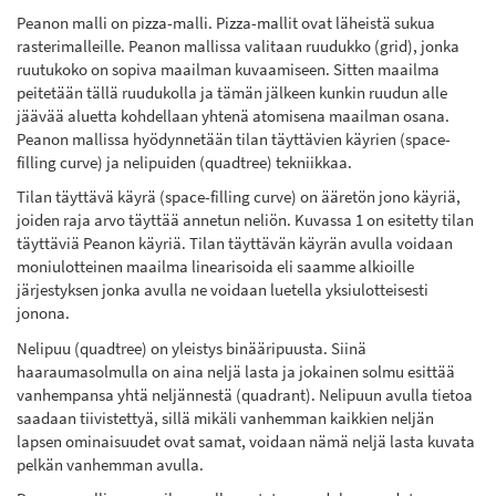
Peanon malli on pizza-malli. Pizza-mallit ovat läheistä sukua
rasterimalleille. Peanon mallissa valitaan ruudukko (grid), jonka
ruutukoko on sopiva maailman kuvaamiseen. Sitten maailma
peitetään tällä ruudukolla ja tämän jälkeen kunkin ruudun alle
jäävää aluetta kohdellaan yhtenä atomisena maailman osana.
Peanon mallissa hyödynnetään tilan täyttävien käyrien (space-
filling curve) ja nelipuiden (quadtree) tekniikkaa.
Tilan täyttävä käyrä (space-filling curve) on ääretön jono käyriä,
joiden raja arvo täyttää annetun neliön. Kuvassa 1 on esitetty tilan
täyttäviä Peanon käyriä. Tilan täyttävän käyrän avulla voidaan
moniulotteinen maailma linearisoida eli saamme alkioille
järjestyksen jonka avulla ne voidaan luetella yksiulotteisesti
jonona.
Nelipuu (quadtree) on yleistys binääripuusta. Siinä
haaraumasolmulla on aina neljä lasta ja jokainen solmu esittää
vanhempansa yhtä neljännestä (quadrant). Nelipuun avulla tietoa
saadaan tiivistettyä, sillä mikäli vanhemman kaikkien neljän
lapsen ominaisuudet ovat samat, voidaan nämä neljä lasta kuvata
pelkän vanhemman avulla.