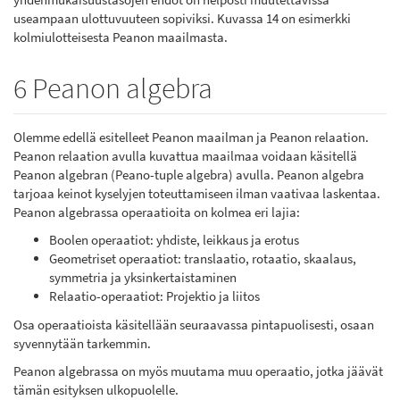
useampaan ulottuvuuteen sopiviksi. Kuvassa 14 on esimerkki
kolmiulotteisesta Peanon maailmasta.
6 Peanon algebra
Olemme edellä esitelleet Peanon maailman ja Peanon relaation.
Peanon relaation avulla kuvattua maailmaa voidaan käsitellä
Peanon algebran (Peano-tuple algebra) avulla. Peanon algebra
tarjoaa keinot kyselyjen toteuttamiseen ilman vaativaa laskentaa.
Peanon algebrassa operaatioita on kolmea eri lajia:
Boolen operaatiot: yhdiste, leikkaus ja erotus
Geometriset operaatiot: translaatio, rotaatio, skaalaus,
symmetria ja yksinkertaistaminen
Relaatio-operaatiot: Projektio ja liitos
Osa operaatioista käsitellään seuraavassa pintapuolisesti, osaan
syvennytään tarkemmin.
Peanon algebrassa on myös muutama muu operaatio, jotka jäävät
tämän esityksen ulkopuolelle.