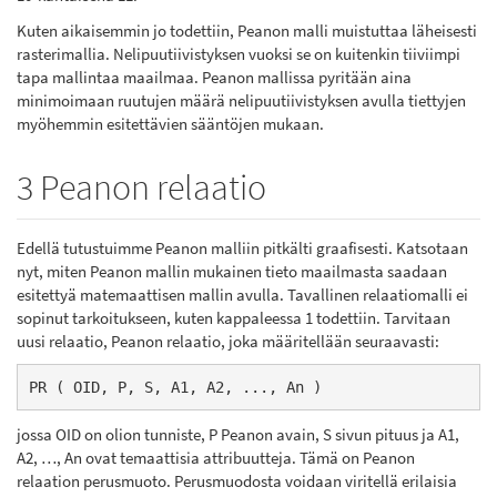
Kuten aikaisemmin jo todettiin, Peanon malli muistuttaa läheisesti
rasterimallia. Nelipuutiivistyksen vuoksi se on kuitenkin tiiviimpi
tapa mallintaa maailmaa. Peanon mallissa pyritään aina
minimoimaan ruutujen määrä nelipuutiivistyksen avulla tiettyjen
myöhemmin esitettävien sääntöjen mukaan.
3 Peanon relaatio
Edellä tutustuimme Peanon malliin pitkälti graafisesti. Katsotaan
nyt, miten Peanon mallin mukainen tieto maailmasta saadaan
esitettyä matemaattisen mallin avulla. Tavallinen relaatiomalli ei
sopinut tarkoitukseen, kuten kappaleessa 1 todettiin. Tarvitaan
uusi relaatio, Peanon relaatio, joka määritellään seuraavasti:
PR ( OID, P, S, A1, A2, ..., An )
jossa OID on olion tunniste, P Peanon avain, S sivun pituus ja A1,
A2, …, An ovat temaattisia attribuutteja. Tämä on Peanon
relaation perusmuoto. Perusmuodosta voidaan viritellä erilaisia