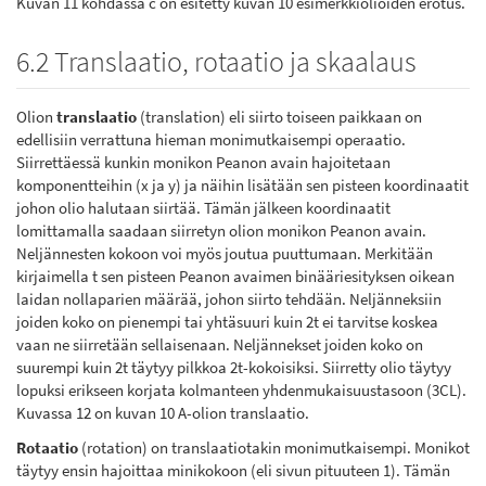
Kuvan 11 kohdassa c on esitetty kuvan 10 esimerkkiolioiden erotus.
6.2 Translaatio, rotaatio ja skaalaus
Olion
translaatio
(translation) eli siirto toiseen paikkaan on
edellisiin verrattuna hieman monimutkaisempi operaatio.
Siirrettäessä kunkin monikon Peanon avain hajoitetaan
komponentteihin (x ja y) ja näihin lisätään sen pisteen koordinaatit
johon olio halutaan siirtää. Tämän jälkeen koordinaatit
lomittamalla saadaan siirretyn olion monikon Peanon avain.
Neljännesten kokoon voi myös joutua puuttumaan. Merkitään
kirjaimella t sen pisteen Peanon avaimen binääriesityksen oikean
laidan nollaparien määrää, johon siirto tehdään. Neljänneksiin
joiden koko on pienempi tai yhtäsuuri kuin 2t ei tarvitse koskea
vaan ne siirretään sellaisenaan. Neljännekset joiden koko on
suurempi kuin 2t täytyy pilkkoa 2t-kokoisiksi. Siirretty olio täytyy
lopuksi erikseen korjata kolmanteen yhdenmukaisuustasoon (3CL).
Kuvassa 12 on kuvan 10 A-olion translaatio.
Rotaatio
(rotation) on translaatiotakin monimutkaisempi. Monikot
täytyy ensin hajoittaa minikokoon (eli sivun pituuteen 1). Tämän