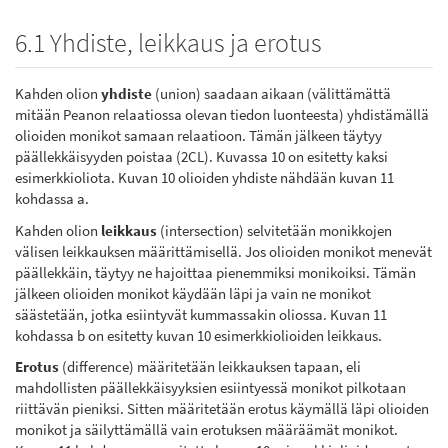
6.1 Yhdiste, leikkaus ja erotus
Kahden olion
yhdiste
(union) saadaan aikaan (välittämättä
mitään Peanon relaatiossa olevan tiedon luonteesta) yhdistämällä
olioiden monikot samaan relaatioon. Tämän jälkeen täytyy
päällekkäisyyden poistaa (2CL). Kuvassa 10 on esitetty kaksi
esimerkkioliota. Kuvan 10 olioiden yhdiste nähdään kuvan 11
kohdassa a.
Kahden olion
leikkaus
(intersection) selvitetään monikkojen
välisen leikkauksen määrittämisellä. Jos olioiden monikot menevät
päällekkäin, täytyy ne hajoittaa pienemmiksi monikoiksi. Tämän
jälkeen olioiden monikot käydään läpi ja vain ne monikot
säästetään, jotka esiintyvät kummassakin oliossa. Kuvan 11
kohdassa b on esitetty kuvan 10 esimerkkiolioiden leikkaus.
Erotus
(difference) määritetään leikkauksen tapaan, eli
mahdollisten päällekkäisyyksien esiintyessä monikot pilkotaan
riittävän pieniksi. Sitten määritetään erotus käymällä läpi olioiden
monikot ja säilyttämällä vain erotuksen määräämät monikot.