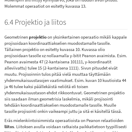
Molemmat operaatiot on esitetty kuvassa 13.
6.4 Projektio ja liitos
Geometrinen
projektio
on yksinkertainen operaatio mikäli kappale
projisoidaan koordinaattiakselien muodostamalle tasolle.
Tällainen projektio on esitetty kuvassa 10. Kuvassa olio
projisoidaan tasolle xz nollaamalla y-bitit Peanon avaimista. Esim.
Peanon avaimesta 47 (2-kantaisena 101111, y-koordinaatit
alleviivattu) tulee 15 (2-kantaisena 1111). Sivun pituudet eivät
muutu. Projisoinnin tulos pitää vielä muuttaa täyttämään
yhdenmukaisuustasojen vaatimukset. Esim. kuvan 10 kuutioista 44
ja 46 tulee kaksi päällekäistä neliötä eli toisen
yhdenmukaisuustason ehdot rikkoontuvat. Geometrinen projektio
siis saadaan ilman geometrisia laskelmia, mikäli projisointi
tehdään koordinaattiakselien muodostamalle tasolle. Muulle
tasolle projisointi onkin vaikeampi juttu ja sitä ei käsitellä tässä.
Eräs mielenkiintoisimmista operaatioista on Peanon relaatioiden
liitos
. Liitoksen avulla voidaan ratkaista paikkatietoon tyypillisesti