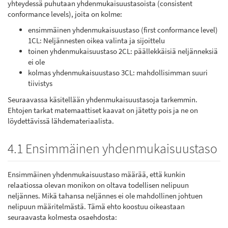
yhteydessä puhutaan yhdenmukaisuustasoista (consistent
conformance levels), joita on kolme:
ensimmäinen yhdenmukaisuustaso (first conformance level)
1CL: Neljännesten oikea valinta ja sijoittelu
toinen yhdenmukaisuustaso 2CL: päällekkäisiä neljänneksiä
ei ole
kolmas yhdenmukaisuustaso 3CL: mahdollisimman suuri
tiivistys
Seuraavassa käsitellään yhdenmukaisuustasoja tarkemmin.
Ehtojen tarkat matemaattiset kaavat on jätetty pois ja ne on
löydettävissä lähdemateriaalista.
4.1 Ensimmäinen yhdenmukaisuustaso
Ensimmäinen yhdenmukaisuustaso määrää, että kunkin
relaatiossa olevan monikon on oltava todellisen nelipuun
neljännes. Mikä tahansa neljännes ei ole mahdollinen johtuen
nelipuun määritelmästä. Tämä ehto koostuu oikeastaan
seuraavasta kolmesta osaehdosta: