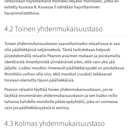
ratkaistaan hajoittamalla monikko neljäksi monikoksi, jotka on
esitetty kuvassa 8. Kuvassa 5 nähdään hajoittaminen
havainnolistettuna.
4.2 Toinen yhdenmukaisuustaso
Toisen yhdenmukaisuustason saavuttamiseksi relaatiossa ei saa
olla päällekkäisiä neljänneksiä. Tämä tarkistetaan helposti
järjestelemällä relaatio Peanon avaimen mukaan ja poistamalla
identtisistä ilmentymistä ylimääräiset siten, että vain yksi jää
jäljelle. Lisäksi muutkin ilmenevät päällekkäisyydet on poistettava.
Nimittäin voihan olla niin, että monikot (ruudut) leikkaavat
toisiaan olematta täysin päällekkäisiä.
Peanon relaatio täyttää toisen yhdenmukaisuustason, jos se
täyttää ensimmäisen yhdenmukaisuustason ja sen lisäksi mille
tahansa kahdelle monikolle pätee epäyhtälö, joka on voimassa
vain jos päällekkäisyyksiä ei esiinny.
4.3 Kolmas yhdenmukaisuustaso