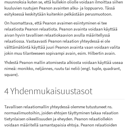
muunnoksia kuten se, että kullekin oliolle voidaan ilmoittaa siihen
kuuluvien ruutujen Peanon avainten alku- ja loppuarvo. Tässä
esityksessä keskitytään kuitenkin pelkästään perusmuotoon.
On huomattava, että Peanon avaimen esiintyminen ei tee
relaatiosta Peanon relaatiota. Peanon avainta voidaan käyttää
aivan hyvin tavallisen relaatiokaavion avulla määritellyssä
relaatiossa. Vastaavasti Peanon relaation yhteydessä ei ole
välttämätöntä käyttää juuri Peanon avainta vaan voidaan valita
jokin muu tilanteeseen sopivampi avain, esim. Hilbertin avain.
Yhdestä Peanon mallin atomisesta alkiosta voidaan käyttää useaa
nimeä: monikko, neljännes, ruutu tai neliö (engl. tuple, quadrant,
square).
4 Yhdenmukaisuustasot
Tavallisen relaatiomallin yhteydessä olemme tutustuneet ns.
normaalimuotoihin, joiden ehtojen täyttyminen takaa relaation
tietynlaisen oikeellisuuden ja eheyden. Peanon relaatiollekin
voidaan määritellä samantapaisia ehtoja. Peanon relaatioiden