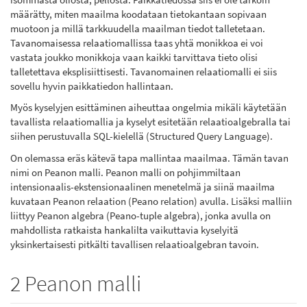
määrätty, miten maailma koodataan tietokantaan sopivaan
muotoon ja millä tarkkuudella maailman tiedot talletetaan.
Tavanomaisessa relaatiomallissa taas yhtä monikkoa ei voi
vastata joukko monikkoja vaan kaikki tarvittava tieto olisi
talletettava eksplisiittisesti. Tavanomainen relaatiomalli ei siis
sovellu hyvin paikkatiedon hallintaan.
Myös kyselyjen esittäminen aiheuttaa ongelmia mikäli käytetään
tavallista relaatiomallia ja kyselyt esitetään relaatioalgebralla tai
siihen perustuvalla SQL-kielellä (Structured Query Language).
On olemassa eräs kätevä tapa mallintaa maailmaa. Tämän tavan
nimi on Peanon malli. Peanon malli on pohjimmiltaan
intensionaalis-ekstensionaalinen menetelmä ja siinä maailma
kuvataan Peanon relaation (Peano relation) avulla. Lisäksi malliin
liittyy Peanon algebra (Peano-tuple algebra), jonka avulla on
mahdollista ratkaista hankalilta vaikuttavia kyselyitä
yksinkertaisesti pitkälti tavallisen relaatioalgebran tavoin.
2 Peanon malli