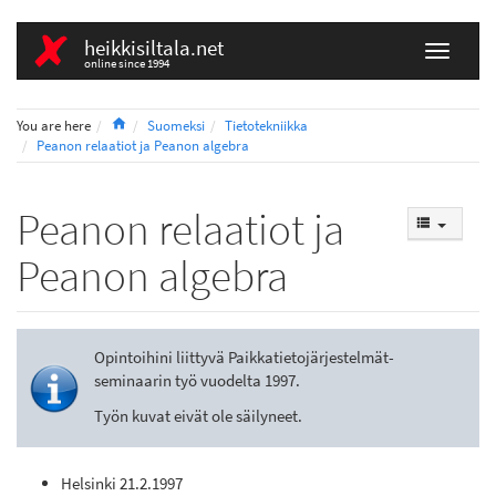
heikkisiltala.net
online since 1994
Home
You are here
Suomeksi
Tietotekniikka
Peanon relaatiot ja Peanon algebra
Peanon relaatiot ja
Peanon algebra
Opintoihini liittyvä Paikkatietojärjestelmät-
seminaarin työ vuodelta 1997.
Työn kuvat eivät ole säilyneet.
Helsinki 21.2.1997