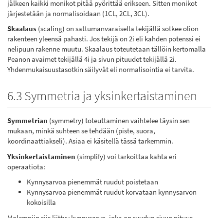
jälkeen kaikki monikot pitää pyörittää erikseen. Sitten monikot
järjestetään ja normalisoidaan (1CL, 2CL, 3CL).
Skaalaus
(scaling) on sattumanvaraisella tekijällä sotkee olion
rakenteen yleensä pahasti. Jos tekijä on 2i eli kahden potenssi ei
nelipuun rakenne muutu. Skaalaus toteutetaan tällöin kertomalla
Peanon avaimet tekijällä 4i ja sivun pituudet tekijällä 2i.
Yhdenmukaisuustasotkin säilyvät eli normalisointia ei tarvita.
6.3 Symmetria ja yksinkertaistaminen
Symmetrian
(symmetry) toteuttaminen vaihtelee täysin sen
mukaan, minkä suhteen se tehdään (piste, suora,
koordinaattiakseli). Asiaa ei käsitellä tässä tarkemmin.
Yksinkertaistaminen
(simplify) voi tarkoittaa kahta eri
operaatiota:
Kynnysarvoa pienemmät ruudut poistetaan
Kynnysarvoa pienemmät ruudut korvataan kynnysarvon
kokoisilla
Molempiin siis liittyy kynnysarvo, joka on ruudun sivun pituus.