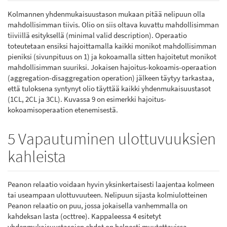
Kolmannen yhdenmukaisuustason mukaan pitää nelipuun olla
mahdollisimman tiivis. Olio on siis oltava kuvattu mahdollisimman
tiiviillä esityksellä (minimal valid description). Operaatio
toteutetaan ensiksi hajoittamalla kaikki monikot mahdollisimman
pieniksi (sivunpituus on 1) ja kokoamalla sitten hajoitetut monikot
mahdollisimman suuriksi. Jokaisen hajoitus-kokoamis-operaation
(aggregation-disaggregation operation) jälkeen täytyy tarkastaa,
että tuloksena syntynyt olio täyttää kaikki yhdenmukaisuustasot
(1CL, 2CL ja 3CL). Kuvassa 9 on esimerkki hajoitus-
kokoamisoperaation etenemisestä.
5 Vapautuminen ulottuvuuksien
kahleista
Peanon relaatio voidaan hyvin yksinkertaisesti laajentaa kolmeen
tai useampaan ulottuvuuteen. Nelipuun sijasta kolmiulotteinen
Peanon relaatio on puu, jossa jokaisella vanhemmalla on
kahdeksan lasta (octtree). Kappaleessa 4 esitetyt
yhdenmukaisuustasojen ehdot on helposti muutettavissa