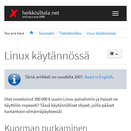
heikkisiltala.net
online since 1994
Home
You are here
Suomeksi
Tietotekniikka
Linux käytännössä
Linux käytännössä
Tämä artikkeli on vuodelta 2007.
Read in English
.
Olet investoinut 300 000 € uusiin Linux-palvelimiin ja haluat ne
käyttöön nopeasti? Tässä käytännölliset ohjeet, joilla pääset
tuotantoon silmänräpäyksessä!
Kuorman purkaminen