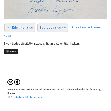
·
Avaa täysikokoinen
««« Edellinen sivu
Seuraava sivu »»»
kuva
Sivun tiedot päivitetty 4.2.2023. Sivun tietojen tila: kesken.
1965
Except where otherwise noted, content on this wiki is licensed under the following
license:
CC Attribution 4.0 International