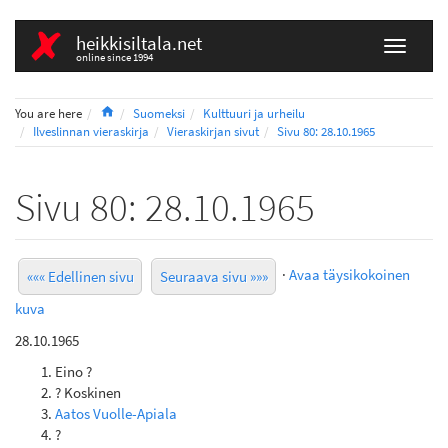
heikkisiltala.net
online since 1994
Home
You are here
Suomeksi
Kulttuuri ja urheilu
Ilveslinnan vieraskirja
Vieraskirjan sivut
Sivu 80: 28.10.1965
Sivu 80: 28.10.1965
·
Avaa täysikokoinen
««« Edellinen sivu
Seuraava sivu »»»
kuva
28.10.1965
Eino ?
? Koskinen
Aatos Vuolle-Apiala
?