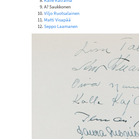
Kalle Katrama
A? Saukkonen
Viljo Ruotsalainen
Matti Visapää
Seppo Laamanen