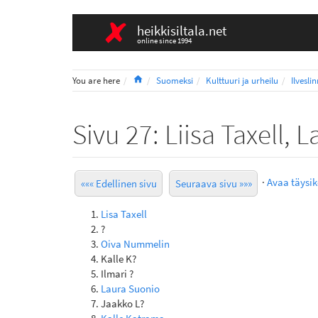
heikkisiltala.net
online since 1994
Home
You are here
Suomeksi
Kulttuuri ja urheilu
Ilvesli
Sivu 27: Liisa Taxell
·
Avaa täysi
««« Edellinen sivu
Seuraava sivu »»»
Lisa Taxell
?
Oiva Nummelin
Kalle K?
Ilmari ?
Laura Suonio
Jaakko L?