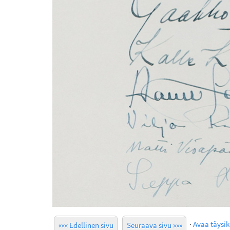
·
Avaa täysi
««« Edellinen sivu
Seuraava sivu »»»