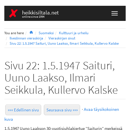
heikkisiltala.net
online since 1994
Home
You are here
Suomeksi
Kulttuuri ja urheilu
Ilveslinnan vieraskirja
Vieraskirjan sivut
Sivu 22: 1.5.1947 Saituri, Uuno Laakso, Ilmari Seikkula, Kullervo Kalske
Sivu 22: 1.5.1947 Saituri,
Uuno Laakso, Ilmari
Seikkula, Kullervo Kalske
·
Avaa täysikokoinen
««« Edellinen sivu
Seuraava sivu »»»
kuva
1.5.1947 Uuno Laakson 30-vuotisjuhlakiertue “Saiturin” merkeissä