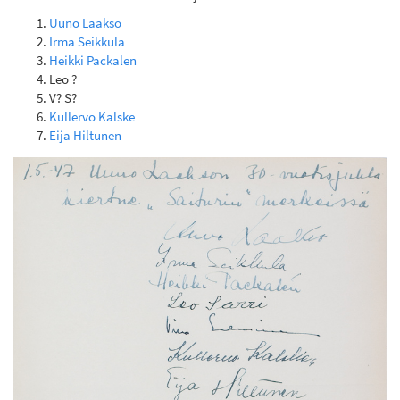
Uuno Laakso
Irma Seikkula
Heikki Packalen
Leo ?
V? S?
Kullervo Kalske
Eija Hiltunen