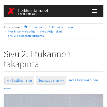
heikkisiltala.net
online since 1994
Home
You are here
Suomeksi
Kulttuuri ja urheilu
Ilveslinnan vieraskirja
Vieraskirjan sivut
Sivu 2: Etukannen takapinta
Sivu 2: Etukannen
takapinta
·
Avaa täysikokoinen
««« Edellinen sivu
Seuraava sivu »»»
kuva