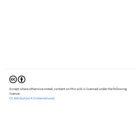
Except where otherwise noted, content on this wiki is licensed under the following
license:
CC Attribution 4.0 International