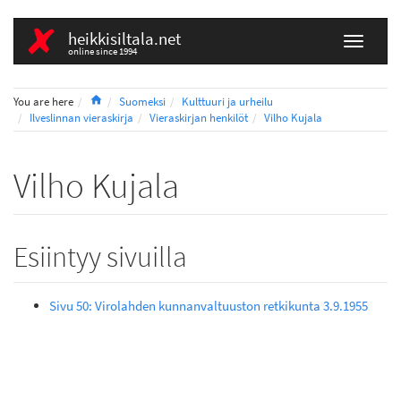
heikkisiltala.net
online since 1994
Home
You are here
Suomeksi
Kulttuuri ja urheilu
Ilveslinnan vieraskirja
Vieraskirjan henkilöt
Vilho Kujala
Vilho Kujala
Esiintyy sivuilla
Sivu 50: Virolahden kunnanvaltuuston retkikunta 3.9.1955