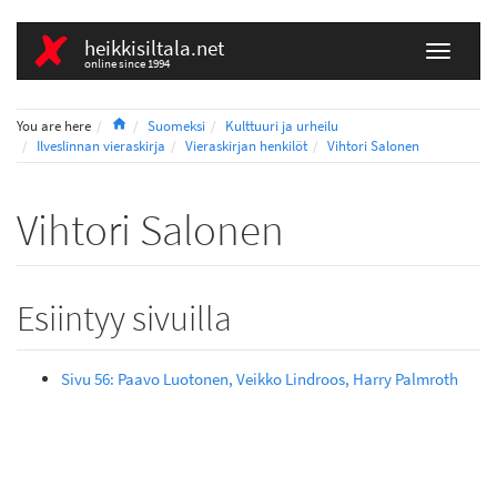
heikkisiltala.net
online since 1994
Home
You are here
Suomeksi
Kulttuuri ja urheilu
Ilveslinnan vieraskirja
Vieraskirjan henkilöt
Vihtori Salonen
Vihtori Salonen
Esiintyy sivuilla
Sivu 56: Paavo Luotonen, Veikko Lindroos, Harry Palmroth