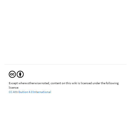
Except where otherwise noted, content on this wiki is licensed under the following
license:
CC Attribution 4.0 International