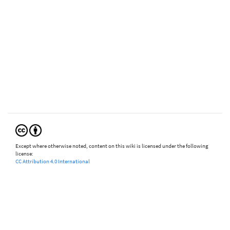
Except where otherwise noted, content on this wiki is licensed under the following
license:
CC Attribution 4.0 International