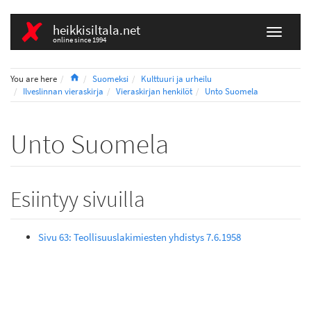
heikkisiltala.net
online since 1994
Home
You are here
Suomeksi
Kulttuuri ja urheilu
Ilveslinnan vieraskirja
Vieraskirjan henkilöt
Unto Suomela
Unto Suomela
Esiintyy sivuilla
Sivu 63: Teollisuuslakimiesten yhdistys 7.6.1958