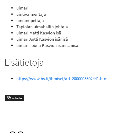
uimari
uintivalmentaja
uinninopettaja
Tapiolan uimahallin johtaja
uimari Matti Kasvion isä
uimari Antti Kasvion isänisä
uimari Louna Kasvion isänisänisä
Lisätietoja
https://www.hs.fi/ihmiset/art-2000003302441.html
urheilu