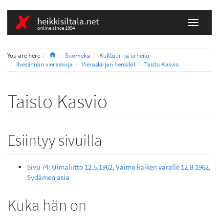
heikkisiltala.net
online since 1994
Home
You are here
Suomeksi
Kulttuuri ja urheilu
Ilveslinnan vieraskirja
Vieraskirjan henkilöt
Taisto Kasvio
Taisto Kasvio
Esiintyy sivuilla
Sivu 74: Uimaliitto 12.5.1962, Vaimo kaiken varalle 12.8.1962,
Sydämen asia
Kuka hän on