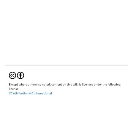
Except where otherwise noted, content on this wiki is licensed under the following
license:
CC Attribution 4.0 International