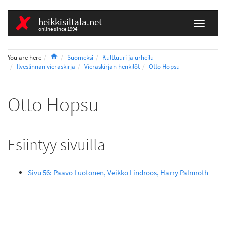
heikkisiltala.net
online since 1994
Home
You are here
Suomeksi
Kulttuuri ja urheilu
Ilveslinnan vieraskirja
Vieraskirjan henkilöt
Otto Hopsu
Otto Hopsu
Esiintyy sivuilla
Sivu 56: Paavo Luotonen, Veikko Lindroos, Harry Palmroth