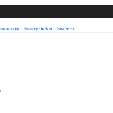
nnan vieraskirja
Vieraskirjan henkilöt
Osmo Vihma
a