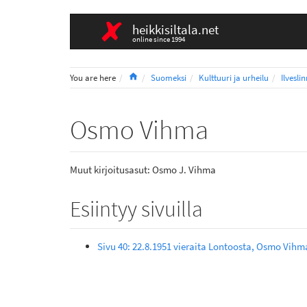
heikkisiltala.net
online since 1994
Home
You are here
Suomeksi
Kulttuuri ja urheilu
Ilvesli
Osmo Vihma
Muut kirjoitusasut: Osmo J. Vihma
Esiintyy sivuilla
Sivu 40: 22.8.1951 vieraita Lontoosta, Osmo Vihm