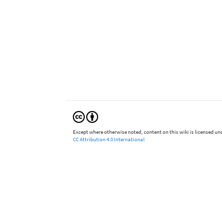
Except where otherwise noted, content on this wiki is licensed und
CC Attribution 4.0 International