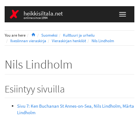
heikkisiltala.net
online since 1994
Home
You are here
Suomeksi
Kulttuuri ja urheilu
Ilveslinnan vieraskirja
Vieraskirjan henkilöt
Nils Lindholm
Nils Lindholm
Esiintyy sivuilla
Sivu 7: Ken Buchanan St Annes-on-Sea, Nils Lindholm, Märta
Lindholm