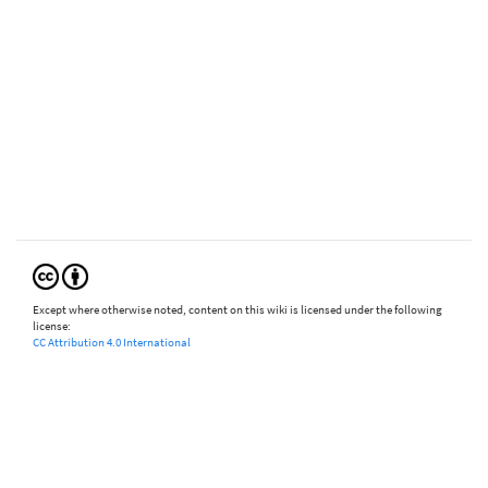
Except where otherwise noted, content on this wiki is licensed under the following
license:
CC Attribution 4.0 International