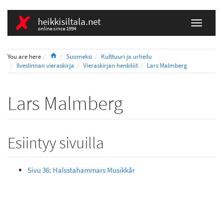
heikkisiltala.net
online since 1994
Home
You are here
Suomeksi
Kulttuuri ja urheilu
Ilveslinnan vieraskirja
Vieraskirjan henkilöt
Lars Malmberg
Lars Malmberg
Esiintyy sivuilla
Sivu 36: Halsstahammars Musikkår