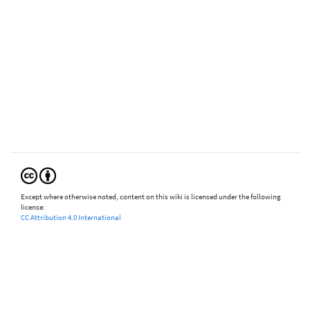
Except where otherwise noted, content on this wiki is licensed under the following
license:
CC Attribution 4.0 International