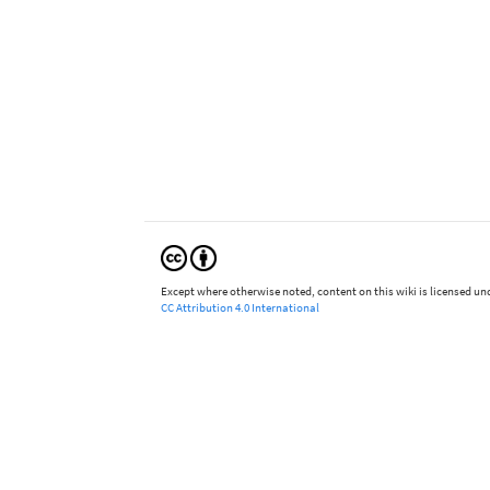
Except where otherwise noted, content on this wiki is licensed und
CC Attribution 4.0 International