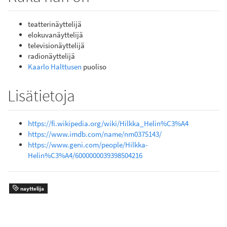
teatterinäyttelijä
elokuvanäyttelijä
televisionäyttelijä
radionäyttelijä
Kaarlo Halttusen
puoliso
Lisätietoja
https://fi.wikipedia.org/wiki/Hilkka_Helin%C3%A4
https://www.imdb.com/name/nm0375143/
https://www.geni.com/people/Hilkka-
Helin%C3%A4/6000000039398504216
nayttelija