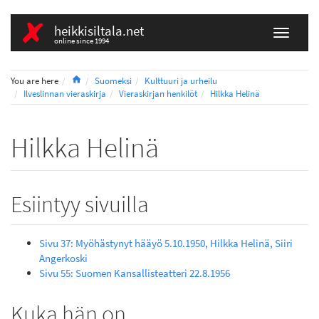
heikkisiltala.net
online since 1994
Home
You are here
Suomeksi
Kulttuuri ja urheilu
Ilveslinnan vieraskirja
Vieraskirjan henkilöt
Hilkka Helinä
Hilkka Helinä
Esiintyy sivuilla
Sivu 37: Myöhästynyt hääyö 5.10.1950, Hilkka Helinä, Siiri
Angerkoski
Sivu 55: Suomen Kansallisteatteri 22.8.1956
Kuka hän on