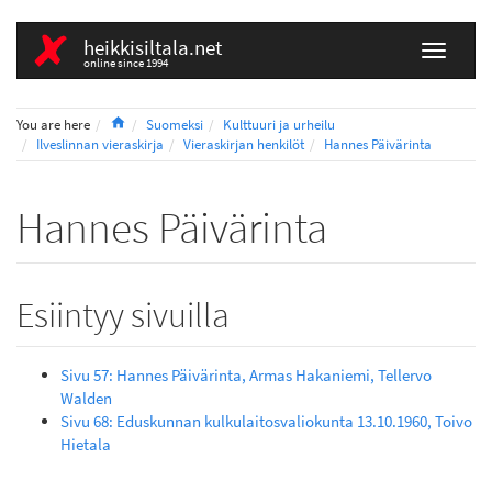
heikkisiltala.net
online since 1994
Home
You are here
Suomeksi
Kulttuuri ja urheilu
Ilveslinnan vieraskirja
Vieraskirjan henkilöt
Hannes Päivärinta
Hannes Päivärinta
Esiintyy sivuilla
Sivu 57: Hannes Päivärinta, Armas Hakaniemi, Tellervo
Walden
Sivu 68: Eduskunnan kulkulaitosvaliokunta 13.10.1960, Toivo
Hietala