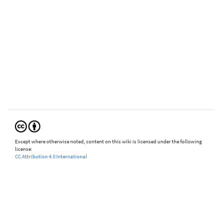
Except where otherwise noted, content on this wiki is licensed under the following
license:
CC Attribution 4.0 International