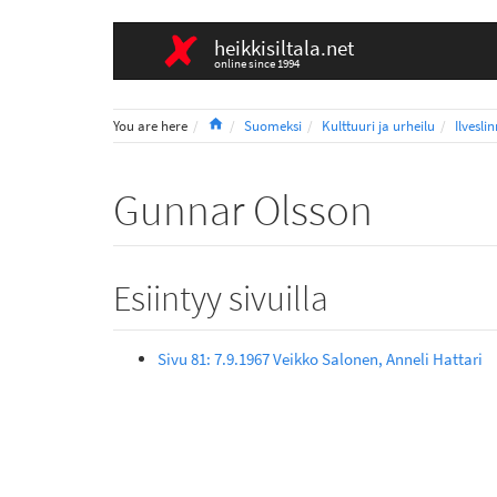
heikkisiltala.net
online since 1994
Home
You are here
Suomeksi
Kulttuuri ja urheilu
Ilvesli
Gunnar Olsson
Esiintyy sivuilla
Sivu 81: 7.9.1967 Veikko Salonen, Anneli Hattari