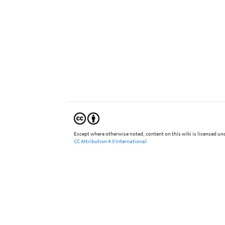
Except where otherwise noted, content on this wiki is licensed und
CC Attribution 4.0 International