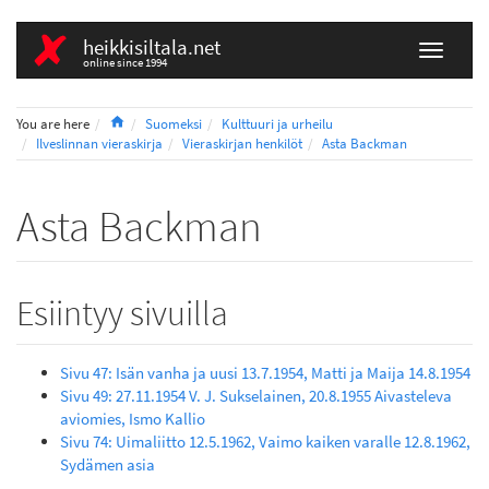
heikkisiltala.net
online since 1994
Home
You are here
Suomeksi
Kulttuuri ja urheilu
Ilveslinnan vieraskirja
Vieraskirjan henkilöt
Asta Backman
Asta Backman
Esiintyy sivuilla
Sivu 47: Isän vanha ja uusi 13.7.1954, Matti ja Maija 14.8.1954
Sivu 49: 27.11.1954 V. J. Sukselainen, 20.8.1955 Aivasteleva
aviomies, Ismo Kallio
Sivu 74: Uimaliitto 12.5.1962, Vaimo kaiken varalle 12.8.1962,
Sydämen asia