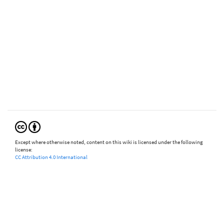
Except where otherwise noted, content on this wiki is licensed under the following
license:
CC Attribution 4.0 International