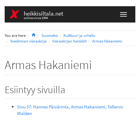
heikkisiltala.net
online since 1994
Home
You are here
Suomeksi
Kulttuuri ja urheilu
Ilveslinnan vieraskirja
Vieraskirjan henkilöt
Armas Hakaniemi
Armas Hakaniemi
Esiintyy sivuilla
Sivu 57: Hannes Päivärinta, Armas Hakaniemi, Tellervo
Walden